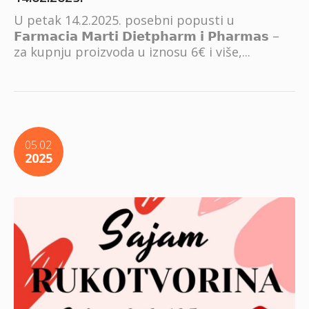
U petak 14.2.2025. posebni popusti u
𝗙𝗮𝗿𝗺𝗮𝗰𝗶𝗮 𝗠𝗮𝗿𝘁𝗶 𝗗𝗶𝗲𝘁𝗽𝗵𝗮𝗿𝗺 𝗶 𝗣𝗵𝗮𝗿𝗺𝗮𝘀 –
za kupnju proizvoda u iznosu 6€ i više,...
05.02
2025