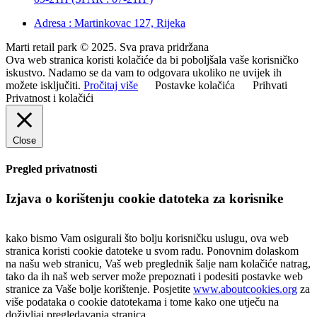
Adresa : Martinkovac 127, Rijeka
Marti retail park © 2025. Sva prava pridržana
Ova web stranica koristi kolačiće da bi poboljšala vaše korisničko
iskustvo. Nadamo se da vam to odgovara ukoliko ne uvijek ih
možete isključiti.
Pročitaj više
Postavke kolačića
Prihvati
Privatnost i kolačići
Close
Pregled privatnosti
Izjava o korištenju cookie datoteka za korisnike
kako bismo Vam osigurali što bolju korisničku uslugu, ova web
stranica koristi cookie datoteke u svom radu. Ponovnim dolaskom
na našu web stranicu, Vaš web preglednik šalje nam kolačiće natrag,
tako da ih naš web server može prepoznati i podesiti postavke web
stranice za Vaše bolje korištenje. Posjetite
www.aboutcookies.org
za
više podataka o cookie datotekama i tome kako one utječu na
doživljaj pregledavanja stranica