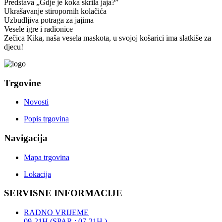
Predstava „Gdje je koka skrila jaja?”
Ukrašavanje stiropornih kolačića
Uzbudljiva potraga za jajima
Vesele igre i radionice
Zečica Kika, naša vesela maskota, u svojoj košarici ima slatkiše za
djecu!
Trgovine
Novosti
Popis trgovina
Navigacija
Mapa trgovina
Lokacija
SERVISNE INFORMACIJE
RADNO VRIJEME
09-21H (SPAR : 07-21H )