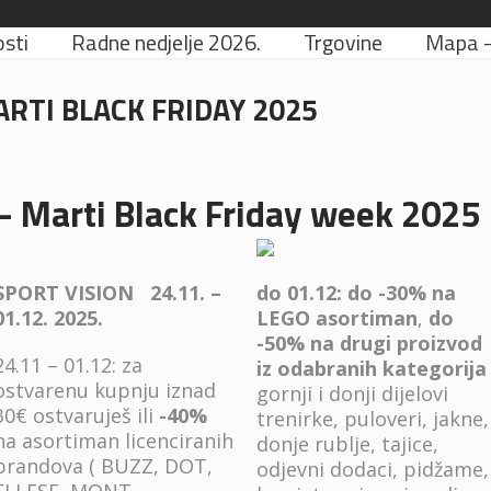
sti
Radne nedjelje 2026.
Trgovine
Mapa – 
ARTI BLACK FRIDAY 2025
– Marti Black Friday week 2025
do 01.12: do -30% na
SPORT VISION 24.11. –
LEGO asortiman
,
do
01.12. 2025.
-50% na drugi proizvod
24.11 – 01.12: za
iz odabranih kategorija
ostvarenu kupnju iznad
gornji i donji dijelovi
30€ ostvaruješ ili
-40%
trenirke, puloveri, jakne,
na asortiman licenciranih
donje rublje, tajice,
brandova ( BUZZ, DOT,
odjevni dodaci, pidžame,
ELLESE, MONT,