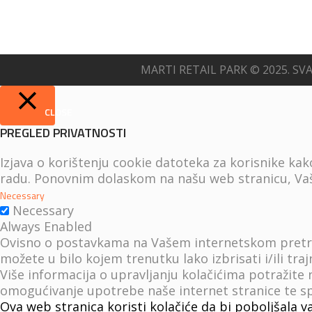
MARTI RETAIL PARK © 2025. SV
CLOSE
PREGLED PRIVATNOSTI
Izjava o korištenju cookie datoteka za korisnike ka
radu. Ponovnim dolaskom na našu web stranicu, Vaš
Necessary
Necessary
Always Enabled
Ovisno o postavkama na Vašem internetskom pretraž
možete u bilo kojem trenutku lako izbrisati i/ili tr
Više informacija o upravljanju kolačićima potražite
omogućivanje upotrebe naše internet stranice te spr
Ova web stranica koristi kolačiće da bi poboljšala v
uzrokovati drugačiji rad i izgled u vašem preglednik