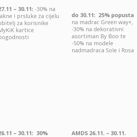
27.11 – 30.11:
-30% na
do 30.11:
25% popusta
jakne i prsluke za cijelu
na madrac Green way+,
obitelj za korisnike
-30% na dekorativni
MyKiK kartice
asortiman By Boo te
pogodnosti
-50% na modele
nadmadraca Sole i Rosa
26.11 – 30.11:
30%
AMDS 26.11. – 30.11.