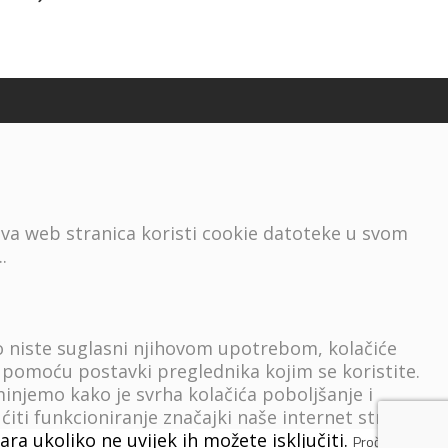
ova web stranica koristi cookie datoteke u svom
..
 niste suglasni njihovom upotrebom, kolačiće
ju pomoću postavki preglednika kojim se koristite.
injemo kako je svrha kolačića poboljšanje i
i funkcioniranje značajki naše internet stranica ili
a ukoliko ne uvijek ih možete isključiti.
Pročitaj više