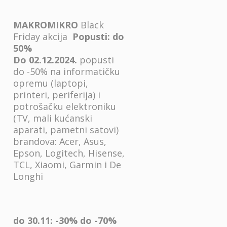
MAKROMIKRO
Black
Friday akcija
Popusti:
do
50%
Do 02.12.2024.
popusti
do -50% na informatičku
opremu (laptopi,
printeri, periferija) i
potrošačku elektroniku
(TV, mali kućanski
aparati, pametni satovi)
brandova: Acer, Asus,
Epson, Logitech, Hisense,
TCL, Xiaomi, Garmin i De
Longhi
do 30.11: -30% do -70%