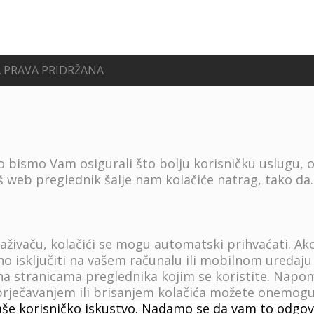
A PRAVA PRIDRŽANA
ko bismo Vam osigurali što bolju korisničku uslugu, 
 web preglednik šalje nam kolačiće natrag, tako da
.
ivaču, kolačići se mogu automatski prihvaćati. Ako
ajno isključiti na vašem računalu ili mobilnom uređa
 na stranicama preglednika kojim se koristite. Napom
ječavanjem ili brisanjem kolačića možete onemogućit
aše korisničko iskustvo. Nadamo se da vam to odgovar
u.