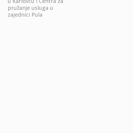
u Karlovcu i Centra za
pružanje usluga u
zajednici Pula