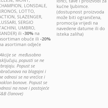
lonci, tave i proizvodi za
CHAMPION, LONSDALE,
kućne ljubimce.
KRONOS, LOTTO,
(dostupnost proizvoda
ACTION, SLAZENGER,
može biti ograničena,
LUSSARI, SERGIO
promocija vrijedi na
TACHINI, UMBRO,
navedene datume ili do
KANDER) ili
-30%
na
isteka zaliha)
asortiman obuće ili
-20%
na asortiman odjeće
(Akcije se međusobno
isključuju, popusti se ne
zbrajaju. Popust se
obračunava na blagajni i
ne odnosi se na vrećice i
poklon bonove. Popust se
odnosi na nove i postojeće
S&B članove)