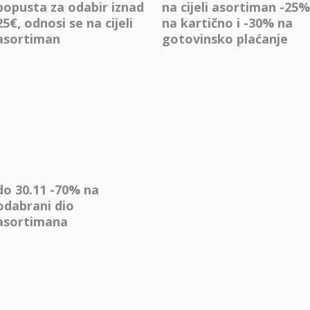
popusta za odabir iznad
na cijeli asortiman -25%
25€, odnosi se na cijeli
na kartično i -30% na
asortiman
gotovinsko plaćanje
do 30.11 -70% na
odabrani dio
asortimana