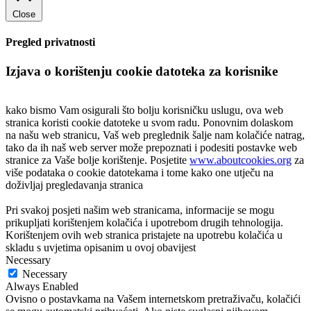
Close
Pregled privatnosti
Izjava o korištenju cookie datoteka za korisnike
kako bismo Vam osigurali što bolju korisničku uslugu, ova web
stranica koristi cookie datoteke u svom radu. Ponovnim dolaskom
na našu web stranicu, Vaš web preglednik šalje nam kolačiće natrag,
tako da ih naš web server može prepoznati i podesiti postavke web
stranice za Vaše bolje korištenje. Posjetite
www.aboutcookies.org
za
više podataka o cookie datotekama i tome kako one utječu na
doživljaj pregledavanja stranica
Pri svakoj posjeti našim web stranicama, informacije se mogu
prikupljati korištenjem kolačića i upotrebom drugih tehnologija.
Korištenjem ovih web stranica pristajete na upotrebu kolačića u
skladu s uvjetima opisanim u ovoj obavijest
Necessary
Necessary
Always Enabled
Ovisno o postavkama na Vašem internetskom pretraživaču, kolačići