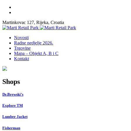
Martinkovac 127, Rijeka, Croatia
Novosti
Radne nedjelje 2026.
Trgovine
Mapa – Objekt A, B i C
Kontakt
Shops
Dr.Brewski’s
Explore TM
Lumber Jacket
Fisherman