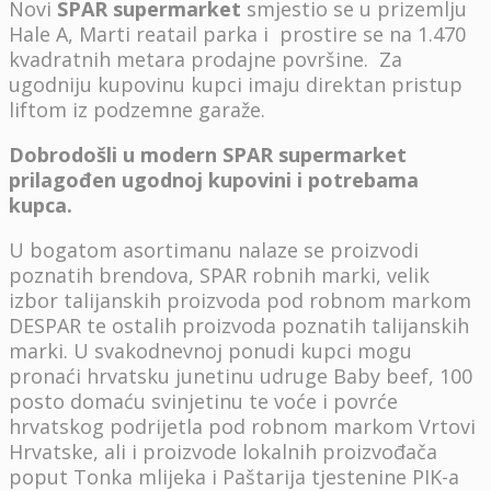
Novi
SPAR supermarket
smjestio se u prizemlju
Hale A, Marti reatail parka i prostire se na 1.470
kvadratnih metara prodajne površine. Za
ugodniju kupovinu kupci imaju direktan pristup
liftom iz podzemne garaže.
Dobrodošli u modern SPAR supermarket
prilagođen ugodnoj kupovini i potrebama
kupca.
U bogatom asortimanu nalaze se proizvodi
poznatih brendova, SPAR robnih marki, velik
izbor talijanskih proizvoda pod robnom markom
DESPAR te ostalih proizvoda poznatih talijanskih
marki. U svakodnevnoj ponudi kupci mogu
pronaći hrvatsku junetinu udruge Baby beef, 100
posto domaću svinjetinu te voće i povrće
hrvatskog podrijetla pod robnom markom Vrtovi
Hrvatske, ali i proizvode lokalnih proizvođača
poput Tonka mlijeka i Paštarija tjestenine PIK-a