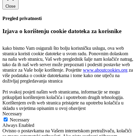
Close
Pregled privatnosti
Izjava o korištenju cookie datoteka za korisnike
kako bismo Vam osigurali što bolju korisničku uslugu, ova web
stranica koristi cookie datoteke u svom radu. Ponovnim dolaskom
na našu web stranicu, Vaš web preglednik šalje nam kolačiće natrag,
tako da ih naš web server može prepoznati i podesiti postavke web
stranice za Vaše bolje korištenje. Posjetite
www.aboutcookies.org
za
više podataka o cookie datotekama i tome kako one utječu na
doživljaj pregledavanja stranica
Pri svakoj posjeti našim web stranicama, informacije se mogu
prikupljati korištenjem kolačića i upotrebom drugih tehnologija.
Korištenjem ovih web stranica pristajete na upotrebu kolačića u
skladu s uvjetima opisanim u ovoj obavijest
Necessary
Necessary
Always Enabled
Ovisno o postavkama na Vašem internetskom pretraživaču, kolačići