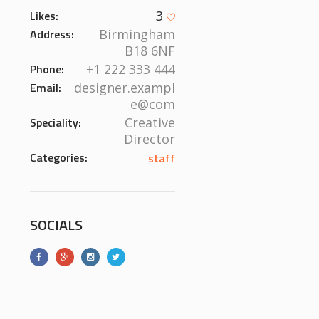
Likes:
3
Address:
Birmingham
B18 6NF
Phone:
+1 222 333 444
Email:
designer.exampl
e@com
Speciality:
Creative
Director
Categories:
staff
SOCIALS