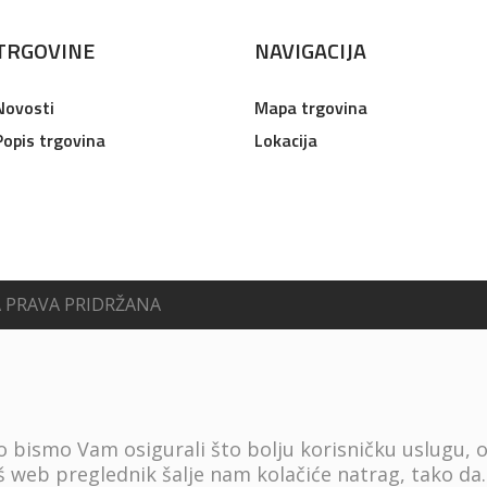
TRGOVINE
NAVIGACIJA
Novosti
Mapa trgovina
Popis trgovina
Lokacija
A PRAVA PRIDRŽANA
ko bismo Vam osigurali što bolju korisničku uslugu, 
 web preglednik šalje nam kolačiće natrag, tako da
.