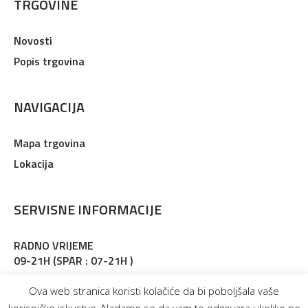
TRGOVINE
Novosti
Popis trgovina
NAVIGACIJA
Mapa trgovina
Lokacija
SERVISNE INFORMACIJE
RADNO VRIJEME
09-21H (SPAR : 07-21H )
Adresa : Martinkovac 127, Rijeka
Ova web stranica koristi kolačiće da bi poboljšala vaše
korisničko iskustvo. Nadamo se da vam to odgovara ukoliko ne