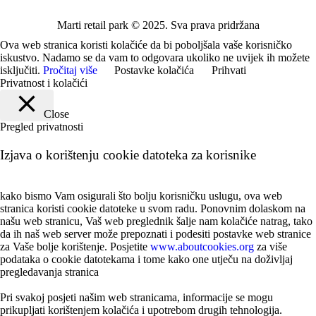
Marti retail park © 2025. Sva prava pridržana
Ova web stranica koristi kolačiće da bi poboljšala vaše korisničko
iskustvo. Nadamo se da vam to odgovara ukoliko ne uvijek ih možete
isključiti.
Pročitaj više
Postavke kolačića
Prihvati
Privatnost i kolačići
Close
Pregled privatnosti
Izjava o korištenju cookie datoteka za korisnike
kako bismo Vam osigurali što bolju korisničku uslugu, ova web
stranica koristi cookie datoteke u svom radu. Ponovnim dolaskom na
našu web stranicu, Vaš web preglednik šalje nam kolačiće natrag, tako
da ih naš web server može prepoznati i podesiti postavke web stranice
za Vaše bolje korištenje. Posjetite
www.aboutcookies.org
za više
podataka o cookie datotekama i tome kako one utječu na doživljaj
pregledavanja stranica
Pri svakoj posjeti našim web stranicama, informacije se mogu
prikupljati korištenjem kolačića i upotrebom drugih tehnologija.