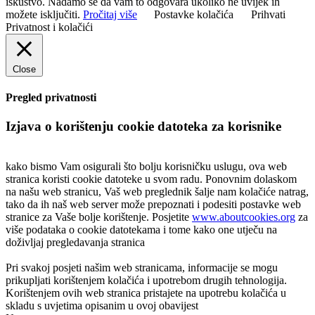
iskustvo. Nadamo se da vam to odgovara ukoliko ne uvijek ih
možete isključiti.
Pročitaj više
Postavke kolačića
Prihvati
Privatnost i kolačići
Close
Pregled privatnosti
Izjava o korištenju cookie datoteka za korisnike
kako bismo Vam osigurali što bolju korisničku uslugu, ova web
stranica koristi cookie datoteke u svom radu. Ponovnim dolaskom
na našu web stranicu, Vaš web preglednik šalje nam kolačiće natrag,
tako da ih naš web server može prepoznati i podesiti postavke web
stranice za Vaše bolje korištenje. Posjetite
www.aboutcookies.org
za
više podataka o cookie datotekama i tome kako one utječu na
doživljaj pregledavanja stranica
Pri svakoj posjeti našim web stranicama, informacije se mogu
prikupljati korištenjem kolačića i upotrebom drugih tehnologija.
Korištenjem ovih web stranica pristajete na upotrebu kolačića u
skladu s uvjetima opisanim u ovoj obavijest