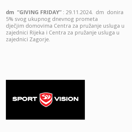
dm “GIVING FRIDAY”
: 29.11.2024. dm donira
5% svog ukupnog dnevnog prometa
dječjim domovima Centra za pružanje usluga u
zajednici Rijeka i Centra za pružanje usluga u
zajednici Zagorje.