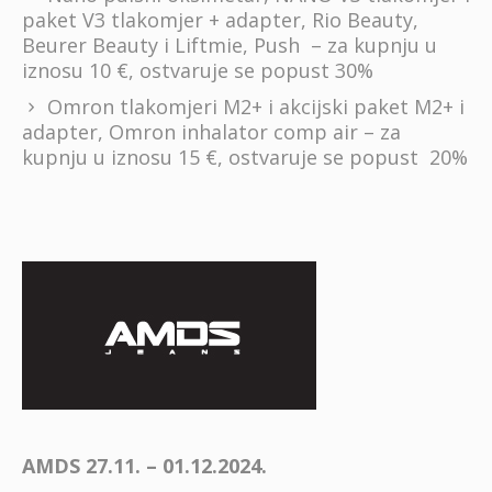
paket V3 tlakomjer + adapter, Rio Beauty,
Beurer Beauty i Liftmie, Push – za kupnju u
iznosu 10 €, ostvaruje se popust 30%
Omron tlakomjeri M2+ i akcijski paket M2+ i
adapter, Omron inhalator comp air – za
kupnju u iznosu 15 €, ostvaruje se popust 20%
AMDS 27.11. – 01.12.2024.