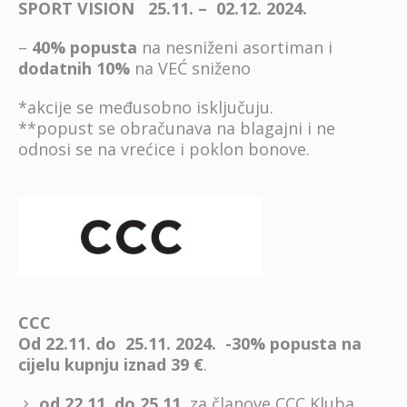
SPORT VISION 25.11. – 02.12. 2024.
–
40% popusta
na nesniženi asortiman i
dodatnih 10%
na VEĆ sniženo
*akcije se međusobno isključuju.
**popust se obračunava na blagajni i ne
odnosi se na vrećice i poklon bonove.
CCC
Od 22.11. do 25.11. 2024.
-30% popusta na
cijelu kupnju iznad 39 €
.
od 22.11. do 25.11.
za članove CCC Kluba