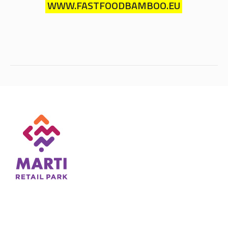
WWW.FASTFOODBAMBOO.EU