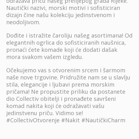
odražava priču našeg prelijepog grada Rijeke.
Nautički nazivi, morski motivi i sofisticiran
dizajn čine našu kolekciju jedinstvenom i
neodoljivom.
Dođite i istražite čaroliju našeg asortimana! Od
elegantnih ogrlica do sofisticiranih naušnica,
pronaći ćete komade koji će dodati dašak
mora svakom vašem izgledu.
Očekujemo vas s otvorenim srcem i šarmom
naše nove trgovine. Pridružite nam se u slavlju
stila, elegancije i ljubavi prema morskim
pričama! Ne propustite priliku da postanete
dio Collectiv obitelji i pronađete savršeni
komad nakita koji će odražavati vašu
jedinstvenu priču. Vidimo se!
#CollectivOtvorenje #Nakit #NautičkiCharm