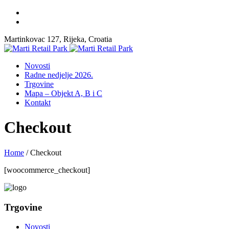
Martinkovac 127, Rijeka, Croatia
Novosti
Radne nedjelje 2026.
Trgovine
Mapa – Objekt A, B i C
Kontakt
Checkout
Home
/
Checkout
[woocommerce_checkout]
Trgovine
Novosti