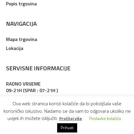
Popis trgovina
NAVIGACIJA
Mapa trgovina
Lokacija
SERVISNE INFORMACIJE
RADNO VRIJEME
09-21H (SPAR : 07-21H )
Adresa : Martinkovac 127, Rijeka
Ova web stranica koristi kolačiće da bi poboljšala vaše
korisničko iskustvo. Nadamo se da vam to odgovara ukoliko ne
uvijek ih možete isključiti.
Pročitaj više
Postavke kolačića
Prihvati
MARTI RETAIL PARK © 2025. SVA PRAVA PRIDRŽANA