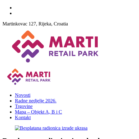
Martinkovac 127, Rijeka, Croatia
Novosti
Radne nedjelje 2026.
Trgovine
Mapa – Objekt A, B i C
Kontakt