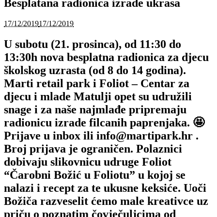
Besplatana radionica izrade ukrasa
17/12/2019
17/12/2019
U subotu (21. prosinca), od 11:30 do
13:30h nova besplatna radionica za djecu
školskog uzrasta (od 8 do 14 godina).
Marti retail park i Foliot – Centar za
djecu i mlade Matulji opet su udružili
snage i za naše najmlađe pripremaju
radionicu izrade filcanih paprenjaka. 🤩
Prijave u inbox ili info@martipark.hr .
Broj prijava je ograničen. Polaznici
dobivaju slikovnicu udruge Foliot
“Čarobni Božić u Foliotu” u kojoj se
nalazi i recept za te ukusne keksiće. Uoči
Božiča razveselit ćemo male kreativce uz
priču o poznatim čovječuljcima od