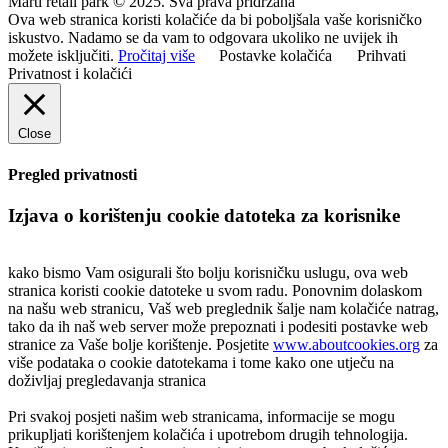
Marti retail park © 2025. Sva prava pridržana
Ova web stranica koristi kolačiće da bi poboljšala vaše korisničko
iskustvo. Nadamo se da vam to odgovara ukoliko ne uvijek ih
možete isključiti.
Pročitaj više
Postavke kolačića
Prihvati
Privatnost i kolačići
Close
Pregled privatnosti
Izjava o korištenju cookie datoteka za korisnike
kako bismo Vam osigurali što bolju korisničku uslugu, ova web
stranica koristi cookie datoteke u svom radu. Ponovnim dolaskom
na našu web stranicu, Vaš web preglednik šalje nam kolačiće natrag,
tako da ih naš web server može prepoznati i podesiti postavke web
stranice za Vaše bolje korištenje. Posjetite
www.aboutcookies.org
za
više podataka o cookie datotekama i tome kako one utječu na
doživljaj pregledavanja stranica
Pri svakoj posjeti našim web stranicama, informacije se mogu
prikupljati korištenjem kolačića i upotrebom drugih tehnologija.