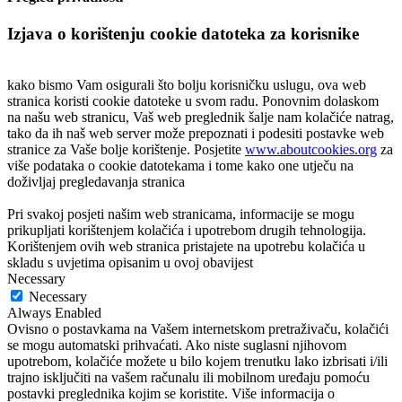
Izjava o korištenju cookie datoteka za korisnike
kako bismo Vam osigurali što bolju korisničku uslugu, ova web
stranica koristi cookie datoteke u svom radu. Ponovnim dolaskom
na našu web stranicu, Vaš web preglednik šalje nam kolačiće natrag,
tako da ih naš web server može prepoznati i podesiti postavke web
stranice za Vaše bolje korištenje. Posjetite
www.aboutcookies.org
za
više podataka o cookie datotekama i tome kako one utječu na
doživljaj pregledavanja stranica
Pri svakoj posjeti našim web stranicama, informacije se mogu
prikupljati korištenjem kolačića i upotrebom drugih tehnologija.
Korištenjem ovih web stranica pristajete na upotrebu kolačića u
skladu s uvjetima opisanim u ovoj obavijest
Necessary
Necessary
Always Enabled
Ovisno o postavkama na Vašem internetskom pretraživaču, kolačići
se mogu automatski prihvaćati. Ako niste suglasni njihovom
upotrebom, kolačiće možete u bilo kojem trenutku lako izbrisati i/ili
trajno isključiti na vašem računalu ili mobilnom uređaju pomoću
postavki preglednika kojim se koristite. Više informacija o