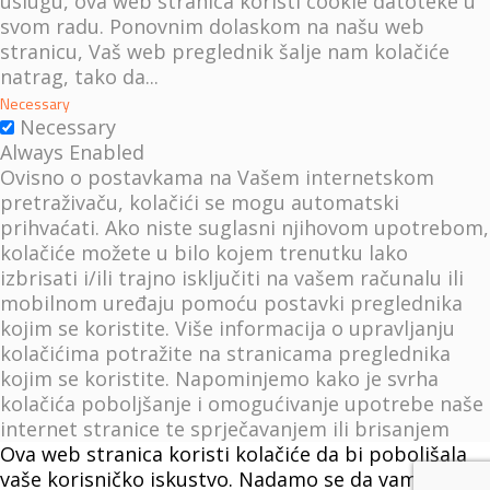
uslugu, ova web stranica koristi cookie datoteke u
svom radu. Ponovnim dolaskom na našu web
stranicu, Vaš web preglednik šalje nam kolačiće
natrag, tako da
...
Necessary
Necessary
Always Enabled
Ovisno o postavkama na Vašem internetskom
pretraživaču, kolačići se mogu automatski
prihvaćati. Ako niste suglasni njihovom upotrebom,
kolačiće možete u bilo kojem trenutku lako
izbrisati i/ili trajno isključiti na vašem računalu ili
mobilnom uređaju pomoću postavki preglednika
kojim se koristite. Više informacija o upravljanju
kolačićima potražite na stranicama preglednika
kojim se koristite. Napominjemo kako je svrha
kolačića poboljšanje i omogućivanje upotrebe naše
internet stranice te sprječavanjem ili brisanjem
kolačića možete onemogućiti funkcioniranje
Ova web stranica koristi kolačiće da bi poboljšala
značajki naše internet stranica ili uzrokovati
vaše korisničko iskustvo. Nadamo se da vam to